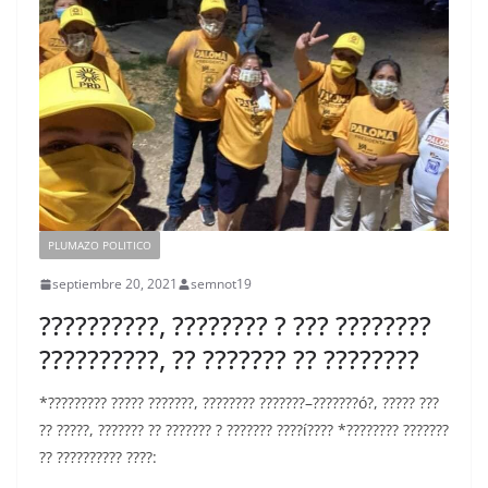
PLUMAZO POLITICO
septiembre 20, 2021
semnot19
??????????, ???????? ? ??? ????????
??????????, ?? ??????? ?? ????????
*????????? ????? ???????, ???????? ???????–???????ó?, ????? ???
?? ?????, ??????? ?? ??????? ? ??????? ????í???? *???????? ???????
?? ?????????? ????: