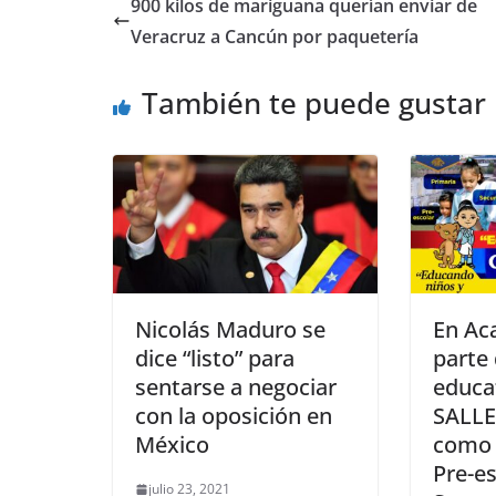
900 kilos de mariguana querían enviar de
Veracruz a Cancún por paquetería
También te puede gustar
Nicolás Maduro se
En Ac
dice “listo” para
parte 
sentarse a negociar
educa
con la oposición en
SALLE
México
como 
Pre-es
julio 23, 2021