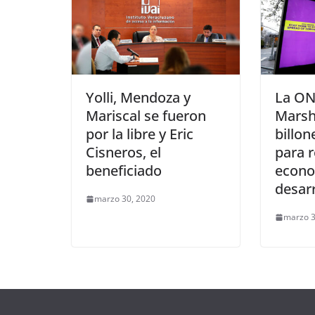
Yolli, Mendoza y
La ON
Mariscal se fueron
Marsha
por la libre y Eric
billon
Cisneros, el
para 
beneficiado
econo
desarr
marzo 30, 2020
marzo 3