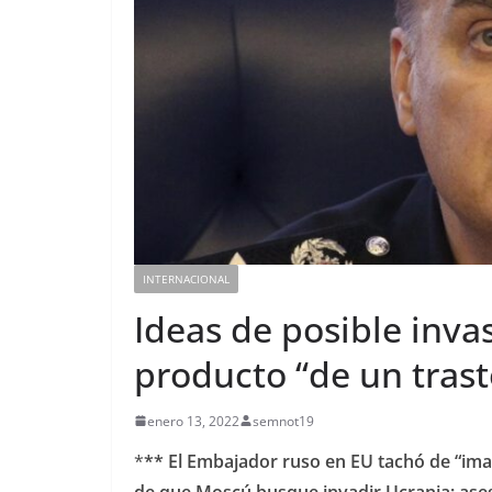
INTERNACIONAL
Ideas de posible inva
producto “de un trast
enero 13, 2022
semnot19
*
** El Embajador ruso en EU tachó de “ima
de que Moscú busque invadir Ucrania; aseg