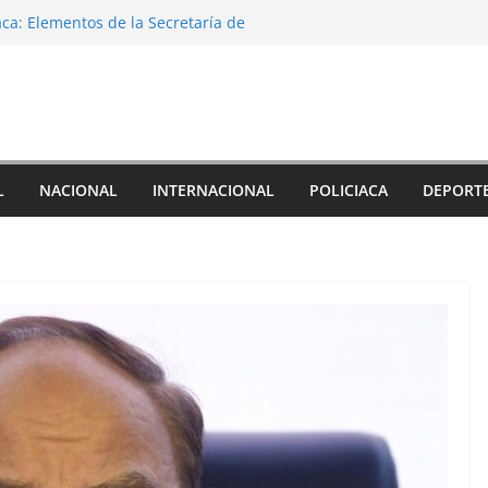
za Civil en Isla atentarían contra la vida
mán Redonda
aca: Elementos de la Secretaría de
a, agrede a garrotazos a menor de edad
 en la colonia Revolución que terminó en
 Acayucan
ctor de Tránsito Municipal de Mendoza por
parición forzada de cuatro personas
es policías siguen sin aparecer, aunque
L
NACIONAL
INTERNACIONAL
POLICIACA
DEPORT
tienen como “ubicados”