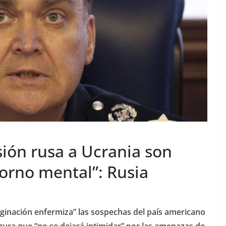
sión rusa a Ucrania son
orno mental”: Rusia
ginación enfermiza” las sospechas del país americano
ura que “no se dejará intimidar” por las amenazas de